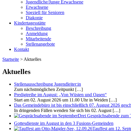
Jugendliche/Junge Erwachsene
Erwachsene
Speziell für Senioren
Diakonie
Kindertagesstätte
Beschreibung
Anmeldung
Mitarbeitende
Stellenangebote
Kontakt
Startseite
>
Aktuelles
Aktuelles
Stellenausschreibung Jugendleiter:in
Zum nächstmöglichen Zeitpunkt
[…]
Predigtreihe im August: „Von Wüsten und Oasen“
Start am 02. August 2026 um 11.00 Uhr in Weiden
[…]
Das Gemeindebüro ist bis einschließlich 07. August 2026 gesc
In dringenden Fällen wenden Sie sich bis 02. August
[…]
Drei Gesprächsabende zum T
Gottesdienste im August in den 3 Fusions-Gemeinden
Tauffest am 12. Sep