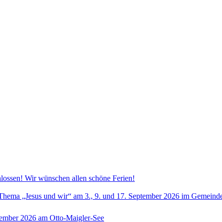
hlossen! Wir wünschen allen schöne Ferien!
hema „Jesus und wir“ am 3., 9. und 17. September 2026 im Gemeindeha
tember 2026 am Otto-Maigler-See