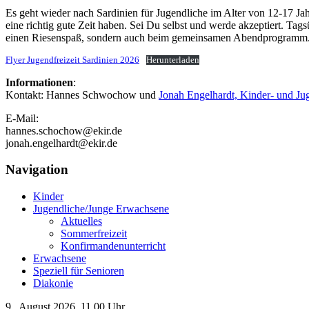
Es geht wieder nach Sardinien für Jugendliche im Alter von 12-17 J
eine richtig gute Zeit haben. Sei Du selbst und werde akzeptiert. Tags
einen Riesenspaß, sondern auch beim gemeinsamen Abendprogramm
Flyer Jugendfreizeit Sardinien 2026
Herunterladen
Informationen
:
Kontakt: Hannes Schwochow und
Jonah Engelhardt, Kinder- und Ju
E-Mail:
hannes.schochow@ekir.de
jonah.engelhardt@ekir.de
Navigation
Kinder
Jugendliche/Junge Erwachsene
Aktuelles
Sommerfreizeit
Konfirmandenunterricht
Erwachsene
Speziell für Senioren
Diakonie
9. August 2026, 11.00 Uhr